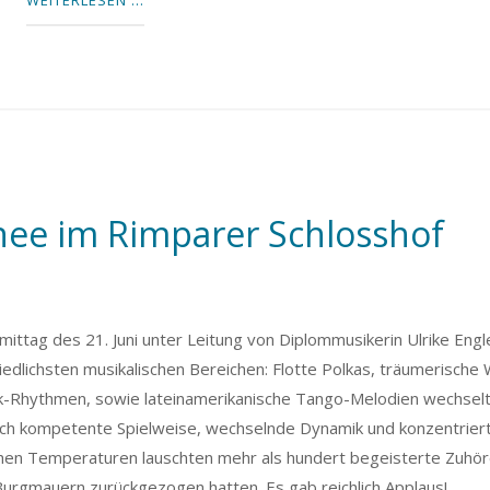
ee im Rimparer Schlosshof
ttag des 21. Juni unter Leitung von Diplommusikerin Ulrike Engle
dlichsten musikalischen Bereichen: Flotte Polkas, träumerische 
k-Rhythmen, sowie lateinamerikanische Tango-Melodien wechselt
rch kompetente Spielweise, wechselnde Dynamik und konzentrier
hen Temperaturen lauschten mehr als hundert begeisterte Zuhöre
 Burgmauern zurückgezogen hatten. Es gab reichlich Applaus!