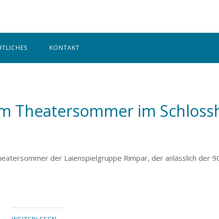
Home
HTLICHES
KONTAKT
eim Theatersommer im Schloss
Theatersommer der Laienspielgruppe Rimpar, der anlässlich der 9
WEITERLESEN …