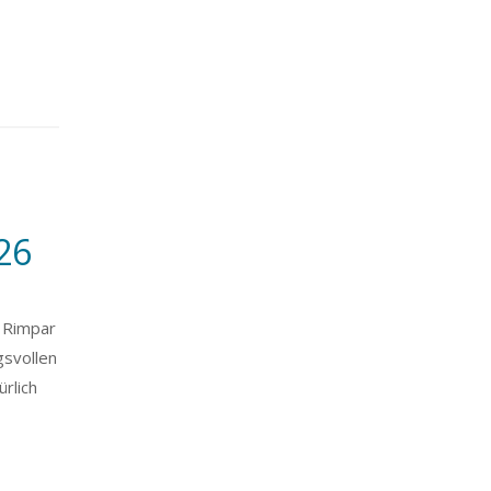
26
s Rimpar
gsvollen
rlich