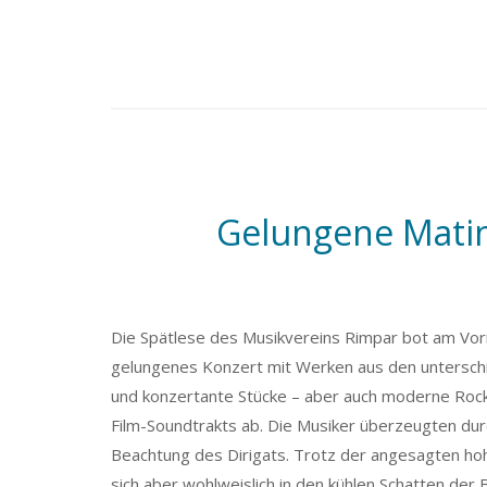
Gelungene Matin
Die Spätlese des Musikvereins Rimpar bot am Vormi
gelungenes Konzert mit Werken aus den unterschie
und konzertante Stücke – aber auch moderne Roc
Film-Soundtrakts ab. Die Musiker überzeugten du
Beachtung des Dirigats. Trotz der angesagten ho
sich aber wohlweislich in den kühlen Schatten der