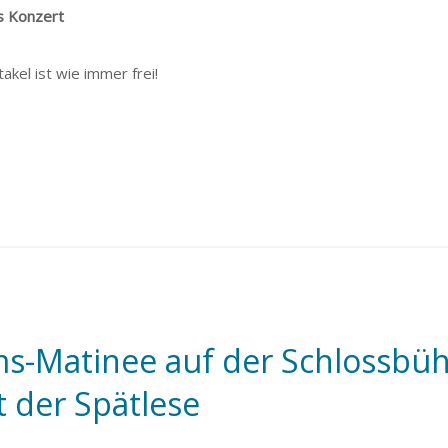
s Konzert
kel ist wie immer frei!
ms-Matinee auf der Schlossbü
t der Spätlese