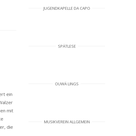
JUGENDKAPELLE DA CAPO
SPÄTLESE
OUWÄ LINGS
rt ein
Walzer
en mit
te
MUSIKVEREIN ALLGEMEIN
r, die