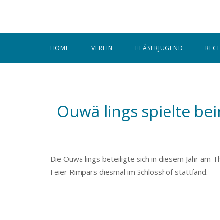
Skip
to
content
HOME
VEREIN
BLÄSERJUGEND
REC
Ouwä lings spielte b
Die Ouwä lings beteiligte sich in diesem Jahr am 
Feier Rimpars diesmal im Schlosshof stattfand.