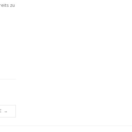
reits zu
→
E