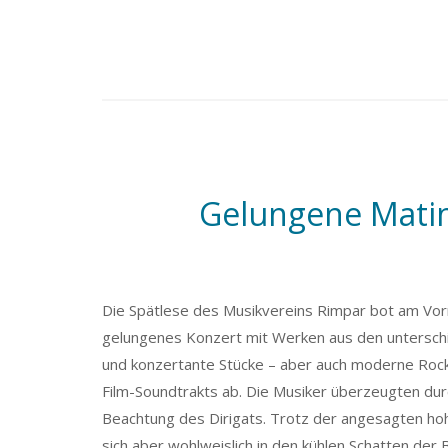
Gelungene Matin
Die Spätlese des Musikvereins Rimpar bot am Vormi
gelungenes Konzert mit Werken aus den unterschie
und konzertante Stücke – aber auch moderne Roc
Film-Soundtrakts ab. Die Musiker überzeugten du
Beachtung des Dirigats. Trotz der angesagten ho
sich aber wohlweislich in den kühlen Schatten der