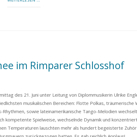
ee im Rimparer Schlosshof
ttag des 21. Juni unter Leitung von Diplommusikerin Ulrike Engle
dlichsten musikalischen Bereichen: Flotte Polkas, träumerische 
k-Rhythmen, sowie lateinamerikanische Tango-Melodien wechselt
rch kompetente Spielweise, wechselnde Dynamik und konzentrier
hen Temperaturen lauschten mehr als hundert begeisterte Zuhöre
 Burgmauern zurückgezogen hatten. Es gab reichlich Applaus!