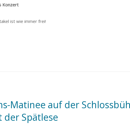
s Konzert
kel ist wie immer frei!
ms-Matinee auf der Schlossbü
t der Spätlese