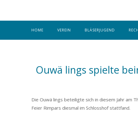
Skip
to
content
HOME
VEREIN
BLÄSERJUGEND
REC
Ouwä lings spielte b
Die Ouwä lings beteiligte sich in diesem Jahr am 
Feier Rimpars diesmal im Schlosshof stattfand.