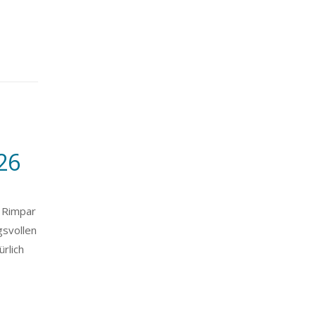
26
s Rimpar
gsvollen
rlich