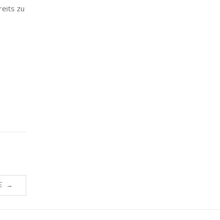
reits zu
→
E