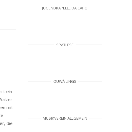
JUGENDKAPELLE DA CAPO
SPÄTLESE
OUWÄ LINGS
rt ein
Walzer
en mit
te
MUSIKVEREIN ALLGEMEIN
r, die