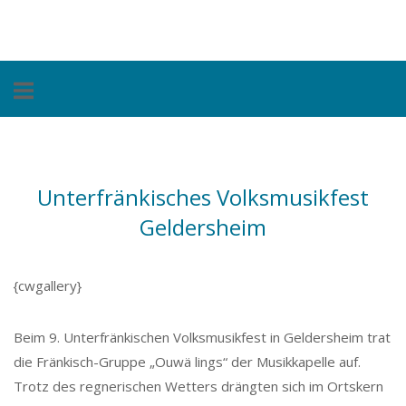
Skip
Home
to
content
Unterfränkisches Volksmusikfest
Geldersheim
{cwgallery}
Beim 9. Unterfränkischen Volksmusikfest in Geldersheim trat
die Fränkisch-Gruppe „Ouwä lings“ der Musikkapelle auf.
Trotz des regnerischen Wetters drängten sich im Ortskern