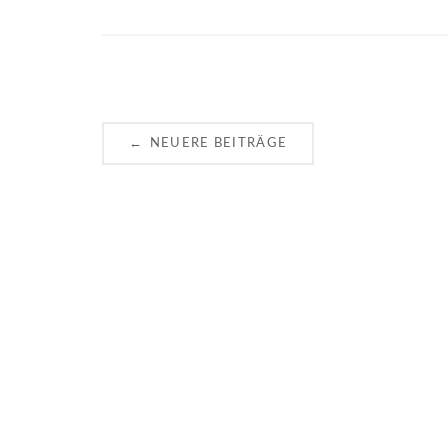
Posts
←
NEUERE BEITRÄGE
navigation