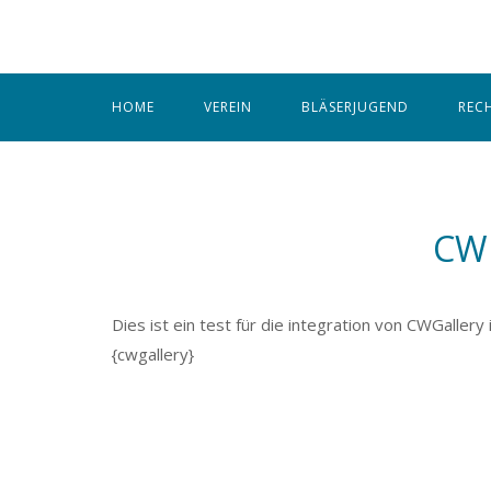
Skip
to
content
HOME
VEREIN
BLÄSERJUGEND
REC
CW 
Dies ist ein test für die integration von CWGallery 
{cwgallery}