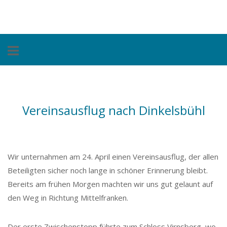
Skip
Home
to
content
Vereinsausflug nach Dinkelsbühl
Wir unternahmen am 24. April einen Vereinsausflug, der allen
Beteiligten sicher noch lange in schöner Erinnerung bleibt.
Bereits am frühen Morgen machten wir uns gut gelaunt auf
den Weg in Richtung Mittelfranken.
Der erste Zwischenstopp führte zum Schloss Virnsberg, wo